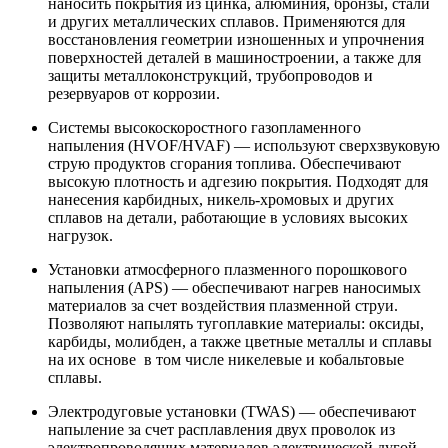
наносить покрытия из цинка, алюминия, бронзы, стали
и других металлических сплавов. Применяются для
восстановления геометрии изношенных и упрочнения
поверхностей деталей в машиностроении, а также для
защиты металлоконструкций, трубопроводов и
резервуаров от коррозии.
Системы высокоскоростного газопламенного
напыления (HVOF/HVAF) — используют сверхзвуковую
струю продуктов сгорания топлива. Обеспечивают
высокую плотность и адгезию покрытия. Подходят для
нанесения карбидных, никель-хромовых и других
сплавов на детали, работающие в условиях высоких
нагрузок.
Установки атмосферного плазменного порошкового
напыления (APS) — обеспечивают нагрев наносимых
материалов за счет воздействия плазменной струи.
Позволяют напылять тугоплавкие материалы: оксиды,
карбиды, молибден, а также цветные металлы и сплавы
на их основе в том числе никелевые и кобальтовые
сплавы.
Электродуговые установки (TWAS) — обеспечивают
напыление за счет расплавления двух проволок из
электропроводящих материалов электрической дугой.