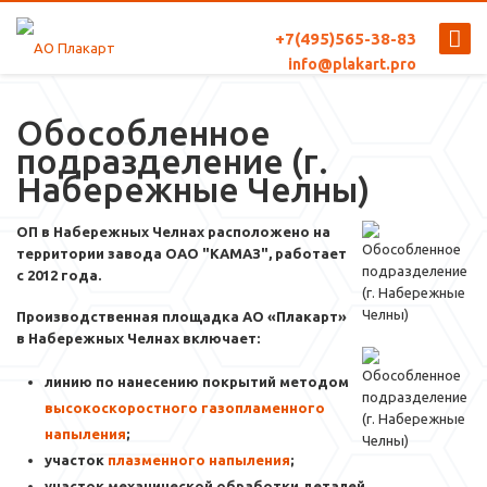
+7(495)565-38-83
info@plakart.pro
Обособленное
подразделение (г.
Набережные Челны)
ОП в Набережных Челнах расположено на
территории завода ОАО "КАМАЗ", работает
с 2012 года.
Производственная площадка АО «Плакарт»
в Набережных Челнах включает:
линию по нанесению покрытий методом
высокоскоростного газопламенного
напыления
;
участок
плазменного напыления
;
участок механической обработки деталей.