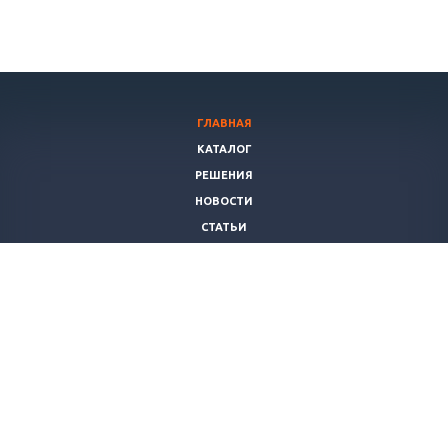
ГЛАВНАЯ
КАТАЛОГ
РЕШЕНИЯ
НОВОСТИ
СТАТЬИ
КОНТАКТЫ
О КОМПАНИИ
ОТЗЫВЫ
+7(495)565-38-83
info@plakart.pro
Напишите нам! Мы ответим на ваши вопросы и
подберем оптимальное решение.