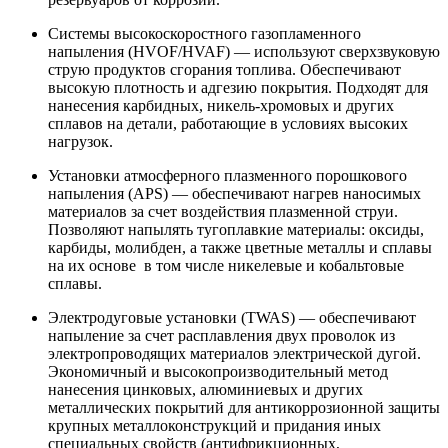
Системы высокоскоростного газопламенного
напыления (HVOF/HVAF) — используют сверхзвуковую
струю продуктов сгорания топлива. Обеспечивают
высокую плотность и адгезию покрытия. Подходят для
нанесения карбидных, никель-хромовых и других
сплавов на детали, работающие в условиях высоких
нагрузок.
Установки атмосферного плазменного порошкового
напыления (APS) — обеспечивают нагрев наносимых
материалов за счет воздействия плазменной струи.
Позволяют напылять тугоплавкие материалы: оксиды,
карбиды, молибден, а также цветные металлы и сплавы
на их основе в том числе никелевые и кобальтовые
сплавы.
Электродуговые установки (TWAS) — обеспечивают
напыление за счет расплавления двух проволок из
электропроводящих материалов электрической дугой.
Экономичный и высокопроизводительный метод
нанесения цинковых, алюминиевых и других
металлических покрытий для антикоррозионной защиты
крупных металлоконструкций и придания иных
специальных свойств (антифрикционных,