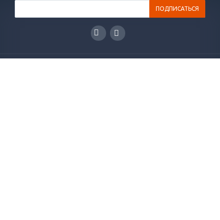
ГЛАВНАЯ
КАТАЛОГ
РЕШЕНИЯ
НОВОСТИ
СТАТЬИ
КОНТАКТЫ
О КОМПАНИИ
ОТЗЫВЫ
+7(495)565-38-83
info@plakart.pro
Напишите нам! Мы ответим на ваши вопросы и