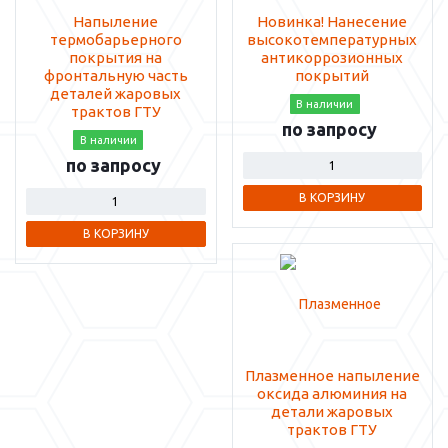
Напыление
Новинка! Нанесение
термобарьерного
высокотемпературных
покрытия на
антикоррозионных
фронтальную часть
покрытий
деталей жаровых
В наличии
трактов ГТУ
по запросу
В наличии
по запросу
В КОРЗИНУ
В КОРЗИНУ
Плазменное напыление
оксида алюминия на
детали жаровых
трактов ГТУ