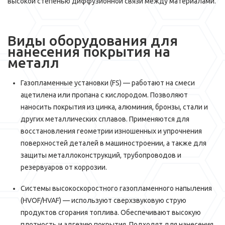
высокой степенью диффузионной связи между материалами.
Виды оборудования для
нанесения покрытия на
металл
Газопламенные установки (FS) — работают на смеси
ацетилена или пропана с кислородом. Позволяют
наносить покрытия из цинка, алюминия, бронзы, стали и
других металлических сплавов. Применяются для
восстановления геометрии изношенных и упрочнения
поверхностей деталей в машиностроении, а также для
защиты металлоконструкций, трубопроводов и
резервуаров от коррозии.
Системы высокоскоростного газопламенного напыления
(HVOF/HVAF) — используют сверхзвуковую струю
продуктов сгорания топлива. Обеспечивают высокую
плотность и адгезию покрытия. Подходят для нанесения