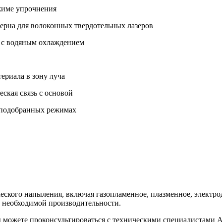
ежиме упрочнения
ерна для волоконных твердотельных лазеров
, с водяным охлаждением
ериала в зону луча
ская связь с основой
 подобранных режимах
ического напыления, включая газопламенное, плазменное, элек
и необходимой производительности.
ы можете проконсультироваться с техническими специалистами 