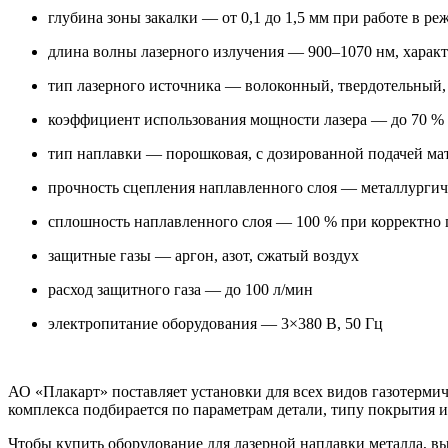
глубина зоны закалки — от 0,1 до 1,5 мм при работе в р
длина волны лазерного излучения — 900–1070 нм, характ
тип лазерного источника — волоконный, твердотельный
коэффициент использования мощности лазера — до 70 %
тип наплавки — порошковая, с дозированной подачей мат
прочность сцепления наплавленного слоя — металлургиче
сплошность наплавленного слоя — 100 % при корректно
защитные газы — аргон, азот, сжатый воздух
расход защитного газа — до 100 л/мин
электропитание оборудования — 3×380 В, 50 Гц
АО «Плакарт» поставляет установки для всех видов газотерм
комплекса подбирается по параметрам детали, типу покрытия 
Чтобы купить оборудование для лазерной наплавки металла, в