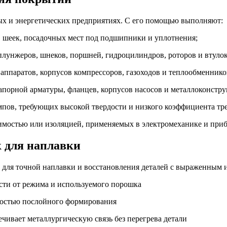
х и энергетических предприятиях. С его помощью выполняют:
 шеек, посадочных мест под подшипники и уплотнения;
плунжеров, шнеков, поршней, гидроцилиндров, роторов и втулок
ппаратов, корпусов компрессоров, газоходов и теплообменнико
апорной арматуры, фланцев, корпусов насосов и металлоконстру
пов, требующих высокой твердости и низкого коэффициента тр
имостью или изоляцией, применяемых в электромеханике и при
к для наплавки
т для точной наплавки и восстановления деталей с выраженным 
ости от режима и используемого порошка
жностью послойного формирования
ечивает металлургическую связь без перегрева детали