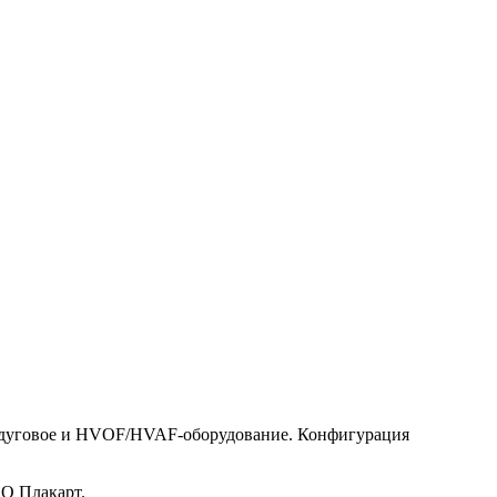
тродуговое и HVOF/HVAF-оборудование. Конфигурация
АО Плакарт.