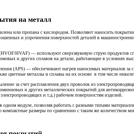
ытия на металл
илена или пропана с кислородом. Позволяют наносить покрытия
ношенных и упрочнения поверхностей деталей в машиностроении
(HVOF/HVAF) — используют сверхзвуковую струю продуктов сг
омовых и других сплавов на детали, работающие в условиях выс
ения (APS) — обеспечивают нагрев наносимых материалов за с
акже цветные металлы и сплавы на их основе в том числе никел
ение за счет расплавления двух проволок из электропроводящ
юминиевых и других металлических покрытий для антикоррози
лектропроводящих и т.д.) рабочим поверхностям изделий.
 одном модуле, позволяя работать с разными типами материало
го компактные размеры по сравнению с таким же количеством м
ния покрытий