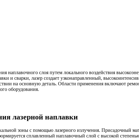
ия наплавочного слоя путем локального воздействия высокоэне
авки и сварки, лазер создает узконаправленный, высокоинтенси
ствии на основную деталь. Области применения включают ремо
ого оборудования.
ия лазерной наплавки
кальной зоны с помощью лазерного излучения. Присадочный мате
е формируется сплавленный наплавочный слой с высокой степен