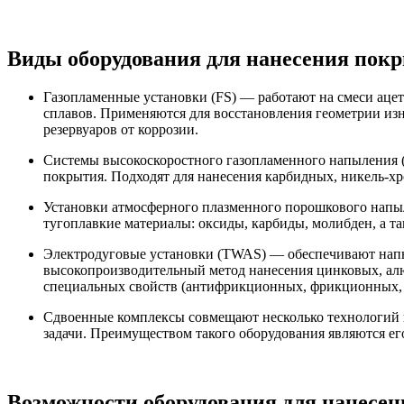
Виды оборудования для нанесения покр
Газопламенные установки (FS) — работают на смеси ацет
сплавов. Применяются для восстановления геометрии из
резервуаров от коррозии.
Системы высокоскоростного газопламенного напыления 
покрытия. Подходят для нанесения карбидных, никель-хр
Установки атмосферного плазменного порошкового напыл
тугоплавкие материалы: оксиды, карбиды, молибден, а т
Электродуговые установки (TWAS) — обеспечивают напыл
высокопроизводительный метод нанесения цинковых, ал
специальных свойств (антифрикционных, фрикционных, э
Сдвоенные комплексы совмещают несколько технологий в
задачи. Преимуществом такого оборудования являются е
Возможности оборудования для нанесе