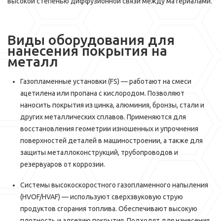
высокой степенью диффузионной связи между материалами.
Виды оборудования для
нанесения покрытия на
металл
Газопламенные установки (FS) — работают на смеси
ацетилена или пропана с кислородом. Позволяют
наносить покрытия из цинка, алюминия, бронзы, стали и
других металлических сплавов. Применяются для
восстановления геометрии изношенных и упрочнения
поверхностей деталей в машиностроении, а также для
защиты металлоконструкций, трубопроводов и
резервуаров от коррозии.
Системы высокоскоростного газопламенного напыления
(HVOF/HVAF) — используют сверхзвуковую струю
продуктов сгорания топлива. Обеспечивают высокую
плотность и адгезию покрытия. Подходят для нанесения