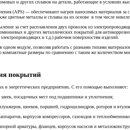
омовых и других сплавов на детали, работающие в условиях выс
ения (APS) — обеспечивают нагрев наносимых материалов за с
акже цветные металлы и сплавы на их основе в том числе никел
ение за счет расплавления двух проволок из электропроводящ
юминиевых и других металлических покрытий для антикоррози
лектропроводящих и т.д.) рабочим поверхностям изделий.
 одном модуле, позволяя работать с разными типами материало
го компактные размеры по сравнению с таким же количеством м
ния покрытий
х и энергетических предприятиях. С его помощью выполняют:
 шеек, посадочных мест под подшипники и уплотнения;
плунжеров, шнеков, поршней, гидроцилиндров, роторов и втулок
ппаратов, корпусов компрессоров, газоходов и теплообменнико
апорной арматуры, фланцев, корпусов насосов и металлоконстру