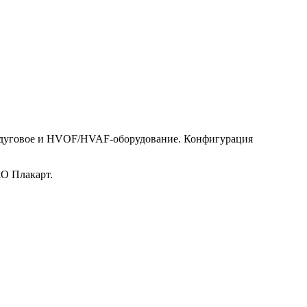
тродуговое и HVOF/HVAF-оборудование. Конфигурация
АО Плакарт.