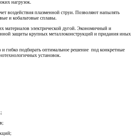
оких нагрузок.
чет воздействия плазменной струи. Позволяют напылять
евые и кобальтовые сплавы.
их материалов электрической дугой. Экономичный и
онной защиты крупных металлоконструкций и придания иных
в и гибко подбирать оптимальное решение под конкретные
онотехнологичных установок.
;
в;
кций;