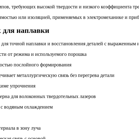
пов, требующих высокой твердости и низкого коэффициента тр
имостью или изоляцией, применяемых в электромеханике и при
к для наплавки
т для точной наплавки и восстановления деталей с выраженным 
ости от режима и используемого порошка
жностью послойного формирования
ечивает металлургическую связь без перегрева детали
ежиме упрочнения
ерна для волоконных твердотельных лазеров
, с водяным охлаждением
ериала в зону луча
ская связь с основой