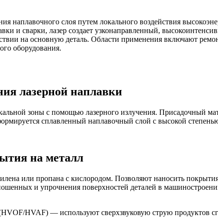
ия наплавочного слоя путем локального воздействия высокоэне
авки и сварки, лазер создает узконаправленный, высокоинтенси
ствии на основную деталь. Области применения включают ремо
ого оборудования.
ия лазерной наплавки
кальной зоны с помощью лазерного излучения. Присадочный мате
е формируется сплавленный наплавочный слой с высокой степен
ытия на металл
илена или пропана с кислородом. Позволяют наносить покрытия
ношенных и упрочнения поверхностей деталей в машиностроении
(HVOF/HVAF) — используют сверхзвуковую струю продуктов сг