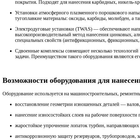
покрытия. Подходят для нанесения карбидных, никель-хр
Установки атмосферного плазменного порошкового напыл
тугоплавкие материалы: оксиды, карбиды, молибден, а т
Электродуговые установки (TWAS) — обеспечивают напыл
высокопроизводительный метод нанесения цинковых, ал
специальных свойств (антифрикционных, фрикционных, э
Сдвоенные комплексы совмещают несколько технологий в
задачи. Преимуществом такого оборудования являются е
Возможности оборудования для нанесе
Оборудование используется на машиностроительных, ремонтны
восстановление геометрии изношенных деталей — валов,
нанесение износостойких слоев на рабочие поверхности 
жаростойкое упрочнение лопаток турбин, направляющих а
антикоррозионную защиту резервуаров, трубопроводов, з