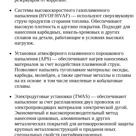
Системы высокоскоростного газопламенного
напыления (HVOF/HVAF) — используют сверхзвуковую
струю продуктов сгорания топлива. Обеспечивают
высокую плотность и адгезию покрытия. Подходят для
нанесения карбидных, никель-хромовых и других
сплавов на детали, работающие в условиях высоких
нагрузок.
Установки атмосферного плазменного порошкового
напыления (APS) — обеспечивают нагрев наносимых
материалов за счет воздействия плазменной струи.
Позволяют напылять тугоплавкие материалы: оксиды,
карбиды, молибден, а также цветные металлы и сплавы
на их основе в том числе никелевые и кобальтовые
сплавы.
Электродуговые установки (TWAS) — обеспечивают
напыление за счет расплавления двух проволок из
электропроводящих материалов электрической дугой.
Экономичный и высокопроизводительный метод
нанесения цинковых, алюминиевых и других
металлических покрытий для антикоррозионной защиты
крупных металлоконструкций и придания иных
специальных свойств (антифрикционных,