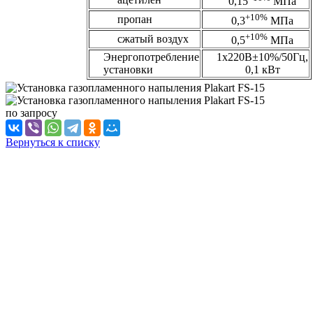
0,15
МПа
+10%
пропан
0,3
МПа
+10%
сжатый воздух
0,5
МПа
Энергопотребление
1х220В±10%/50Гц,
установки
0,1 кВт
по зап
р
осу
Вернуться к списку