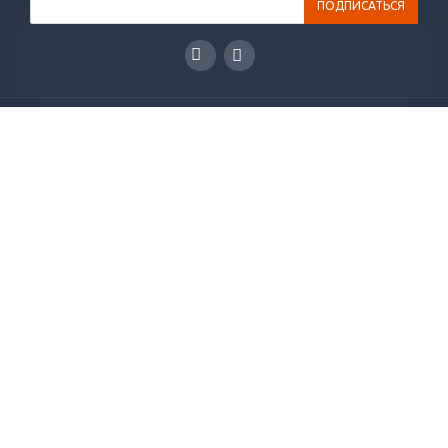
ГЛАВНАЯ
КАТАЛОГ
РЕШЕНИЯ
НОВОСТИ
СТАТЬИ
КОНТАКТЫ
О КОМПАНИИ
ОТЗЫВЫ
+7(495)565-38-83
info@plakart.pro
Напишите нам! Мы ответим на ваши вопросы и
подберем оптимальное решение.