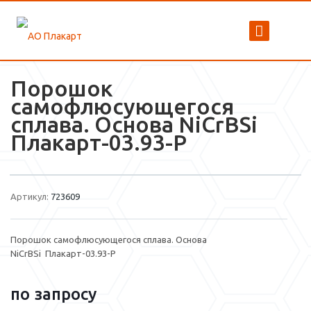
Порошок
самофлюсующегося
сплава. Основа NiCrBSi
Плакарт-03.93-P
Артикул:
723609
Порошок самофлюсующегося сплава. Основа
NiCrBSi Плакарт-03.93-P
по зап
р
осу