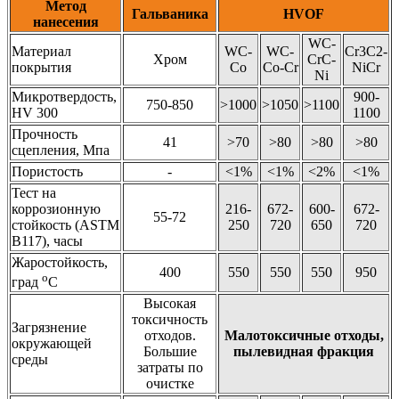
Метод
Гальваника
HVOF
нанесения
WC-
Материал
WC-
WC-
Cr3C2-
Хром
CrC-
покрытия
Co
Co-Cr
NiCr
Ni
Микротвердость,
900-
750-850
>1000
>1050
>1100
HV 300
1100
Прочность
41
>70
>80
>80
>80
сцепления, Мпа
Пористость
-
<1%
<1%
<2%
<1%
Тест на
коррозионную
216-
672-
600-
672-
55-72
стойкость (ASTM
250
720
650
720
B117), часы
Жаростойкость,
400
550
550
550
950
o
град
С
Высокая
токсичность
Загрязнение
отходов.
Малотоксичные отходы,
окружающей
Большие
пылевидная фракция
среды
затраты по
очистке