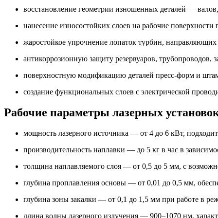
восстановление геометрии изношенных деталей — валов,
нанесение износостойких слоев на рабочие поверхности 
жаростойкое упрочнение лопаток турбин, направляющих а
антикоррозионную защиту резервуаров, трубопроводов, з
поверхностную модификацию деталей пресс-форм и штам
создание функциональных слоев с электрической провод
Рабочие параметры лазерных установо
мощность лазерного источника — от 4 до 6 кВт, подходи
производительность наплавки — до 5 кг в час в зависим
толщина наплавляемого слоя — от 0,5 до 5 мм, с возмо
глубина проплавления основы — от 0,01 до 0,5 мм, обесп
глубина зоны закалки — от 0,1 до 1,5 мм при работе в р
длина волны лазерного излучения — 900–1070 нм, характ