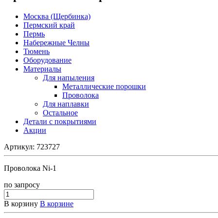
Москва (Щербинка)
Пермский край
Пермь
Набережные Челны
Тюмень
Оборудование
Материалы
Для напыления
Металлические порошки
Проволока
Для наплавки
Остальное
Детали с покрытиями
Акции
Артикул:
723727
Проволока Ni-1
по зап
р
осу
В корзину
В корзине