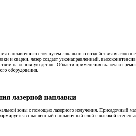
ия наплавочного слоя путем локального воздействия высокоэне
авки и сварки, лазер создает узконаправленный, высокоинтенси
ствии на основную деталь. Области применения включают ремо
ого оборудования.
ия лазерной наплавки
кальной зоны с помощью лазерного излучения. Присадочный мате
е формируется сплавленный наплавочный слой с высокой степен