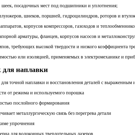
 шеек, посадочных мест под подшипники и уплотнения;
плунжеров, шнеков, поршней, гидроцилиндров, роторов и втулок
ппаратов, корпусов компрессоров, газоходов и теплообменнико
апорной арматуры, фланцев, корпусов насосов и металлоконстру
пов, требующих высокой твердости и низкого коэффициента тр
имостью или изоляцией, применяемых в электромеханике и при
к для наплавки
т для точной наплавки и восстановления деталей с выраженным 
ости от режима и используемого порошка
жностью послойного формирования
ечивает металлургическую связь без перегрева детали
ежиме упрочнения
ерна для волоконных твердотельных лазеров