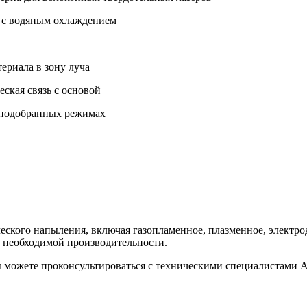
, с водяным охлаждением
ериала в зону луча
ская связь с основой
 подобранных режимах
ического напыления, включая газопламенное, плазменное, элек
и необходимой производительности.
ы можете проконсультироваться с техническими специалистами 