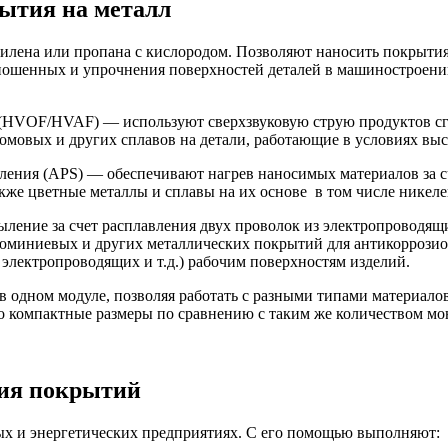
ытия на металл
илена или пропана с кислородом. Позволяют наносить покрытия
ношенных и упрочнения поверхностей деталей в машиностроении
(HVOF/HVAF) — используют сверхзвуковую струю продуктов сг
омовых и других сплавов на детали, работающие в условиях выс
ения (APS) — обеспечивают нагрев наносимых материалов за с
акже цветные металлы и сплавы на их основе в том числе никел
ение за счет расплавления двух проволок из электропроводящ
юминиевых и других металлических покрытий для антикоррози
лектропроводящих и т.д.) рабочим поверхностям изделий.
 одном модуле, позволяя работать с разными типами материало
го компактные размеры по сравнению с таким же количеством м
ния покрытий
х и энергетических предприятиях. С его помощью выполняют: