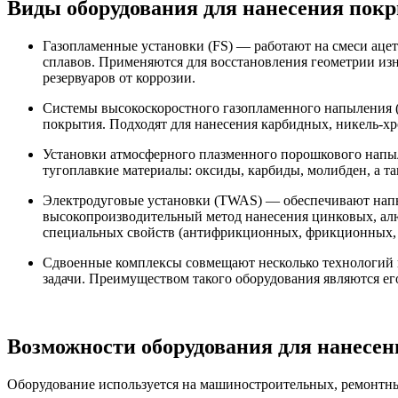
Виды оборудования для нанесения покр
Газопламенные установки (FS) — работают на смеси ацет
сплавов. Применяются для восстановления геометрии из
резервуаров от коррозии.
Системы высокоскоростного газопламенного напыления 
покрытия. Подходят для нанесения карбидных, никель-хр
Установки атмосферного плазменного порошкового напыл
тугоплавкие материалы: оксиды, карбиды, молибден, а т
Электродуговые установки (TWAS) — обеспечивают напыл
высокопроизводительный метод нанесения цинковых, ал
специальных свойств (антифрикционных, фрикционных, э
Сдвоенные комплексы совмещают несколько технологий в
задачи. Преимуществом такого оборудования являются е
Возможности оборудования для нанесе
Оборудование используется на машиностроительных, ремонтны