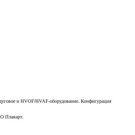
тродуговое и HVOF/HVAF-оборудование. Конфигурация
АО Плакарт.