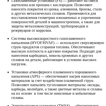
Газопламенные установки (FS) — работают на смеси
ацетилена или пропана с кислородом. Позволяют
наносить покрытия из цинка, алюминия, бронзы, стали
и других металлических сплавов. Применяются для
восстановления геометрии изношенных и упрочнения
поверхностей деталей в машиностроении, а также для
защиты металлоконструкций, трубопроводов и
резервуаров от коррозии.
Системы высокоскоростного газопламенного
напыления (HVOF/HVAF) — используют сверхзвуковую
струю продуктов сгорания топлива. Обеспечивают
высокую плотность и адгезию покрытия. Подходят для
нанесения карбидных, никель-хромовых и других
сплавов на детали, работающие в условиях высоких
нагрузок.
Установки атмосферного плазменного порошкового
напыления (APS) — обеспечивают нагрев наносимых
материалов за счет воздействия плазменной струи.
Позволяют напылять тугоплавкие материалы: оксиды,
карбиды, молибден, а также цветные металлы и сплавы
на их основе в том числе никелевые и кобальтовые
сплавы.
Электродуговые установки (TWAS) — обеспечивают