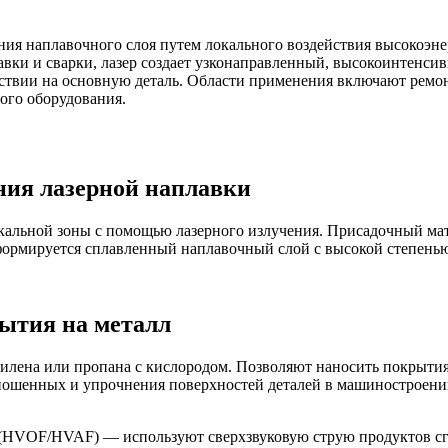
ия наплавочного слоя путем локального воздействия высокоэне
авки и сварки, лазер создает узконаправленный, высокоинтенси
ствии на основную деталь. Области применения включают ремо
ого оборудования.
ия лазерной наплавки
кальной зоны с помощью лазерного излучения. Присадочный мате
е формируется сплавленный наплавочный слой с высокой степен
ытия на металл
илена или пропана с кислородом. Позволяют наносить покрытия
ношенных и упрочнения поверхностей деталей в машиностроении
(HVOF/HVAF) — используют сверхзвуковую струю продуктов сг