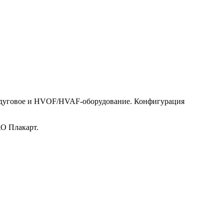
тродуговое и HVOF/HVAF-оборудование. Конфигурация
АО Плакарт.