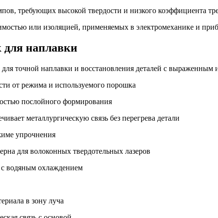
пов, требующих высокой твердости и низкого коэффициента тр
имостью или изоляцией, применяемых в электромеханике и при
к для наплавки
т для точной наплавки и восстановления деталей с выраженным 
ости от режима и используемого порошка
жностью послойного формирования
ечивает металлургическую связь без перегрева детали
ежиме упрочнения
ерна для волоконных твердотельных лазеров
, с водяным охлаждением
ериала в зону луча
ская связь с основой