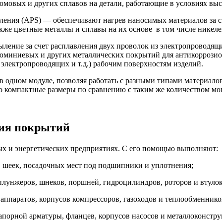
омовых и других сплавов на детали, работающие в условиях выс
ения (APS) — обеспечивают нагрев наносимых материалов за с
акже цветные металлы и сплавы на их основе в том числе никел
ение за счет расплавления двух проволок из электропроводящ
юминиевых и других металлических покрытий для антикоррози
лектропроводящих и т.д.) рабочим поверхностям изделий.
 одном модуле, позволяя работать с разными типами материало
го компактные размеры по сравнению с таким же количеством м
ния покрытий
х и энергетических предприятиях. С его помощью выполняют:
 шеек, посадочных мест под подшипники и уплотнения;
плунжеров, шнеков, поршней, гидроцилиндров, роторов и втулок
ппаратов, корпусов компрессоров, газоходов и теплообменнико
апорной арматуры, фланцев, корпусов насосов и металлоконстру