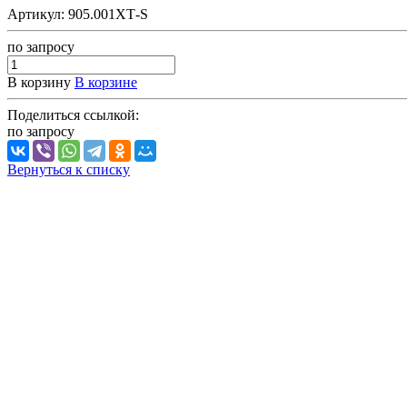
Артикул:
905.001ХТ-S
по зап
р
осу
В корзину
В корзине
Поделиться ссылкой:
по зап
р
осу
Вернуться к списку