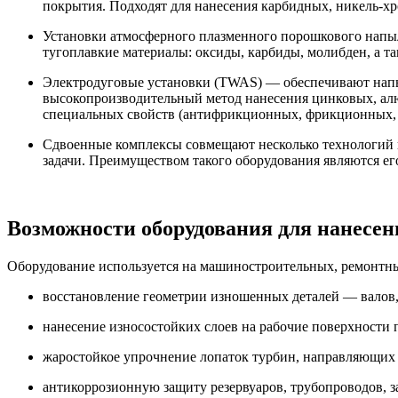
покрытия. Подходят для нанесения карбидных, никель-хр
Установки атмосферного плазменного порошкового напыл
тугоплавкие материалы: оксиды, карбиды, молибден, а т
Электродуговые установки (TWAS) — обеспечивают напыл
высокопроизводительный метод нанесения цинковых, ал
специальных свойств (антифрикционных, фрикционных, э
Сдвоенные комплексы совмещают несколько технологий в
задачи. Преимуществом такого оборудования являются е
Возможности оборудования для нанесе
Оборудование используется на машиностроительных, ремонтны
восстановление геометрии изношенных деталей — валов,
нанесение износостойких слоев на рабочие поверхности 
жаростойкое упрочнение лопаток турбин, направляющих а
антикоррозионную защиту резервуаров, трубопроводов, з