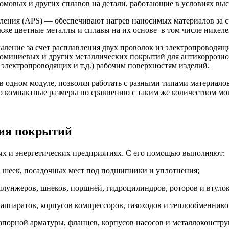
омовых и других сплавов на детали, работающие в условиях выс
ения (APS) — обеспечивают нагрев наносимых материалов за с
акже цветные металлы и сплавы на их основе в том числе никел
ение за счет расплавления двух проволок из электропроводящ
юминиевых и других металлических покрытий для антикоррози
лектропроводящих и т.д.) рабочим поверхностям изделий.
 одном модуле, позволяя работать с разными типами материало
го компактные размеры по сравнению с таким же количеством м
ния покрытий
х и энергетических предприятиях. С его помощью выполняют:
 шеек, посадочных мест под подшипники и уплотнения;
плунжеров, шнеков, поршней, гидроцилиндров, роторов и втулок
ппаратов, корпусов компрессоров, газоходов и теплообменнико
апорной арматуры, фланцев, корпусов насосов и металлоконстру