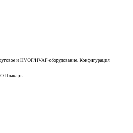
тродуговое и HVOF/HVAF-оборудование. Конфигурация
АО Плакарт.