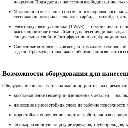
покрытия. Подходят для нанесения карбидных, никель-хр
Установки атмосферного плазменного порошкового напыл
тугоплавкие материалы: оксиды, карбиды, молибден, а т
Электродуговые установки (TWAS) — обеспечивают напыл
высокопроизводительный метод нанесения цинковых, ал
специальных свойств (антифрикционных, фрикционных, э
Сдвоенные комплексы совмещают несколько технологий в
задачи. Преимуществом такого оборудования являются е
Возможности оборудования для нанесе
Оборудование используется на машиностроительных, ремонтны
восстановление геометрии изношенных деталей — валов,
нанесение износостойких слоев на рабочие поверхности 
жаростойкое упрочнение лопаток турбин, направляющих а
антикоррозионную защиту резервуаров, трубопроводов, з