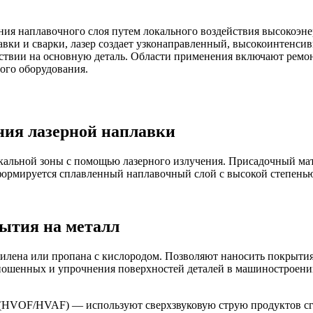
ия наплавочного слоя путем локального воздействия высокоэне
авки и сварки, лазер создает узконаправленный, высокоинтенси
ствии на основную деталь. Области применения включают ремо
ого оборудования.
ия лазерной наплавки
кальной зоны с помощью лазерного излучения. Присадочный мате
е формируется сплавленный наплавочный слой с высокой степен
ытия на металл
илена или пропана с кислородом. Позволяют наносить покрытия
ношенных и упрочнения поверхностей деталей в машиностроении
(HVOF/HVAF) — используют сверхзвуковую струю продуктов сг