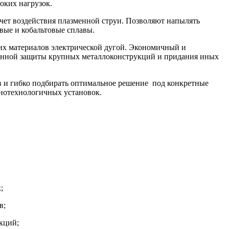
оких нагрузок.
чет воздействия плазменной струи. Позволяют напылять
евые и кобальтовые сплавы.
их материалов электрической дугой. Экономичный и
онной защиты крупных металлоконструкций и придания иных
в и гибко подбирать оптимальное решение под конкретные
онотехнологичных установок.
;
в;
кций;