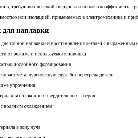
пов, требующих высокой твердости и низкого коэффициента тр
имостью или изоляцией, применяемых в электромеханике и при
к для наплавки
т для точной наплавки и восстановления деталей с выраженным 
ости от режима и используемого порошка
жностью послойного формирования
ечивает металлургическую связь без перегрева детали
ежиме упрочнения
ерна для волоконных твердотельных лазеров
, с водяным охлаждением
ериала в зону луча
ская связь с основой