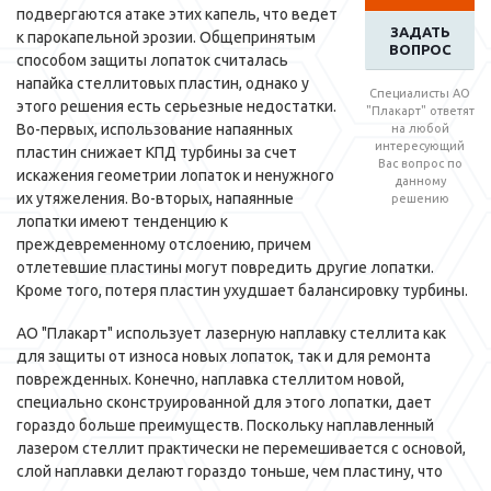
подвергаются атаке этих капель, что ведет
ЗАДАТЬ
к парокапельной эрозии. Общепринятым
ВОПРОС
способом защиты лопаток считалась
напайка стеллитовых пластин, однако у
Специалисты АО
этого решения есть серьезные недостатки.
"Плакарт" ответят
Во-первых, использование напаянных
на любой
интересующий
пластин снижает КПД турбины за счет
Вас вопрос по
искажения геометрии лопаток и ненужного
данному
их утяжеления. Во-вторых, напаянные
решению
лопатки имеют тенденцию к
преждевременному отслоению, причем
отлетевшие пластины могут повредить другие лопатки.
Кроме того, потеря пластин ухудшает балансировку турбины.
АО "Плакарт" использует лазерную наплавку стеллита как
для защиты от износа новых лопаток, так и для ремонта
поврежденных. Конечно, наплавка стеллитом новой,
специально сконструированной для этого лопатки, дает
гораздо больше преимуществ. Поскольку наплавленный
лазером стеллит практически не перемешивается с основой,
слой наплавки делают гораздо тоньше, чем пластину, что