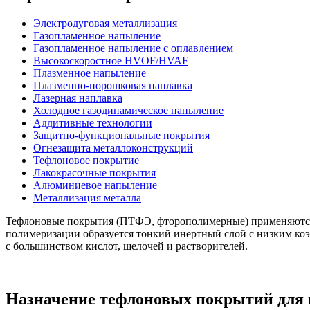
Электродуговая металлизация
Газопламенное напыление
Газопламенное напыление с оплавлением
Высокоскоростное HVOF/HVAF
Плазменное напыление
Плазменно-порошковая наплавка
Лазерная наплавка
Холодное газодинамическое напыление
Аддитивные технологии
Защитно-функциональные покрытия
Огнезащита металлоконструкций
Тефлоновое покрытие
Лакокрасочные покрытия
Алюминиевое напыление
Металлизация металла
Тефлоновые покрытия (ПТФЭ, фторополимерные) применяются д
полимеризации образуется тонкий инертный слой с низким коэ
с большинством кислот, щелочей и растворителей.
Назначение тефлоновых покрытий для