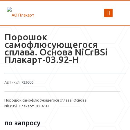
Порошок
самофлюсующегося
сплава. Основа NiCrBSi
Плакарт-03.92-H
Артикул:
723606
Порошок самофлюсующегося сплава. Основа
NiCrBSi Плакарт-03.92-H
по зап
р
осу