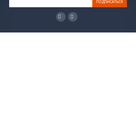
ГЛАВНАЯ
КАТАЛОГ
РЕШЕНИЯ
НОВОСТИ
СТАТЬИ
КОНТАКТЫ
О КОМПАНИИ
ОТЗЫВЫ
+7(495)565-38-83
info@plakart.pro
Напишите нам! Мы ответим на ваши вопросы и
подберем оптимальное решение.