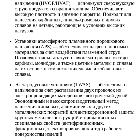
напыления (HVOF/HVAF) — используют сверхзвуковую
струю продуктов сгорания топлива. Обеспечивают
высокую плотность и адгезию покрытия. Подходят для
нанесения карбидных, никель-хромовых и других
сплавов на детали, работающие в условиях высоких
нагрузок.
Установки атмосферного плазменного порошкового
напыления (APS) — обеспечивают нагрев наносимых
материалов за счет воздействия плазменной струи.
Позволяют напылять тугоплавкие материалы: оксиды,
карбиды, молибден, а также цветные металлы и сплавы
на их основе в том числе никелевые и кобальтовые
сплавы.
Электродуговые установки (TWAS) — обеспечивают
напыление за счет расплавления двух проволок из
электропроводящих материалов электрической дугой.
Экономичный и высокопроизводительный метод
нанесения цинковых, алюминиевых и других
металлических покрытий для антикоррозионной защиты
крупных металлоконструкций и придания иных
специальных свойств (антифрикционных,
фрикционных, электропроводящих и т.д.) рабочим
поверхностям изделий.