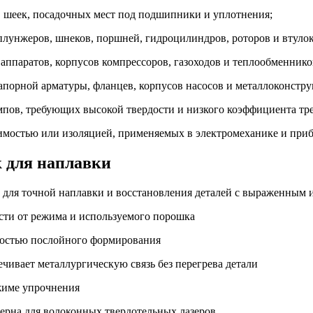
 шеек, посадочных мест под подшипники и уплотнения;
плунжеров, шнеков, поршней, гидроцилиндров, роторов и втулок
ппаратов, корпусов компрессоров, газоходов и теплообменнико
апорной арматуры, фланцев, корпусов насосов и металлоконстру
пов, требующих высокой твердости и низкого коэффициента тр
имостью или изоляцией, применяемых в электромеханике и при
к для наплавки
т для точной наплавки и восстановления деталей с выраженным 
ости от режима и используемого порошка
жностью послойного формирования
ечивает металлургическую связь без перегрева детали
ежиме упрочнения
ерна для волоконных твердотельных лазеров