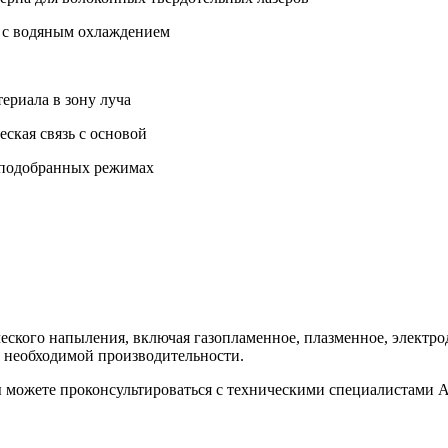
, с водяным охлаждением
ериала в зону луча
ская связь с основой
 подобранных режимах
ического напыления, включая газопламенное, плазменное, элек
и необходимой производительности.
ы можете проконсультироваться с техническими специалистами 