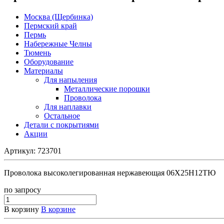
Москва (Щербинка)
Пермский край
Пермь
Набережные Челны
Тюмень
Оборудование
Материалы
Для напыления
Металлические порошки
Проволока
Для наплавки
Остальное
Детали с покрытиями
Акции
Артикул:
723701
Проволока высоколегированная нержавеющая 06Х25Н12ТЮ
по зап
р
осу
В корзину
В корзине