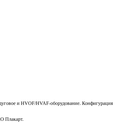
тродуговое и HVOF/HVAF-оборудование. Конфигурация
АО Плакарт.