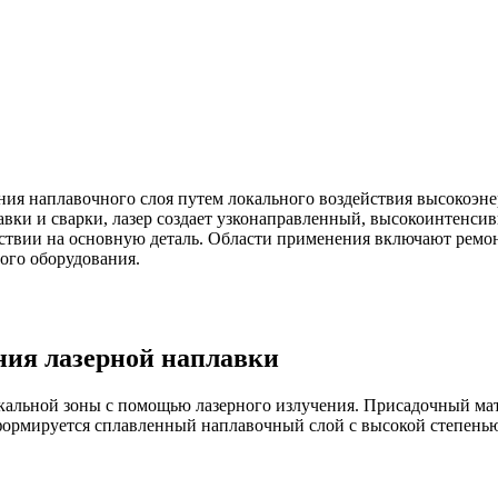
ия наплавочного слоя путем локального воздействия высокоэне
авки и сварки, лазер создает узконаправленный, высокоинтенси
ствии на основную деталь. Области применения включают ремо
ого оборудования.
ия лазерной наплавки
кальной зоны с помощью лазерного излучения. Присадочный мате
е формируется сплавленный наплавочный слой с высокой степен