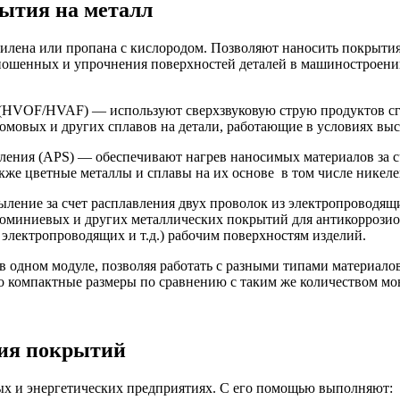
ытия на металл
илена или пропана с кислородом. Позволяют наносить покрытия
ношенных и упрочнения поверхностей деталей в машиностроении
(HVOF/HVAF) — используют сверхзвуковую струю продуктов сг
омовых и других сплавов на детали, работающие в условиях выс
ения (APS) — обеспечивают нагрев наносимых материалов за с
акже цветные металлы и сплавы на их основе в том числе никел
ение за счет расплавления двух проволок из электропроводящ
юминиевых и других металлических покрытий для антикоррози
лектропроводящих и т.д.) рабочим поверхностям изделий.
 одном модуле, позволяя работать с разными типами материало
го компактные размеры по сравнению с таким же количеством м
ния покрытий
х и энергетических предприятиях. С его помощью выполняют: