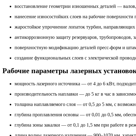
восстановление геометрии изношенных деталей — валов,
нанесение износостойких слоев на рабочие поверхности 
жаростойкое упрочнение лопаток турбин, направляющих а
антикоррозионную защиту резервуаров, трубопроводов, з
поверхностную модификацию деталей пресс-форм и штам
создание функциональных слоев с электрической провод
Рабочие параметры лазерных установо
мощность лазерного источника — от 4 до 6 кВт, подходи
производительность наплавки — до 5 кг в час в зависим
толщина наплавляемого слоя — от 0,5 до 5 мм, с возмо
глубина проплавления основы — от 0,01 до 0,5 мм, обесп
глубина зоны закалки — от 0,1 до 1,5 мм при работе в р
длина волны лазерного излучения — 900–1070 нм, характ