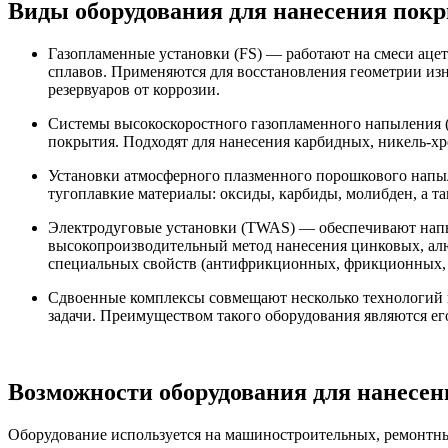
Виды оборудования для нанесения покр
Газопламенные установки (FS) — работают на смеси ацет
сплавов. Применяются для восстановления геометрии из
резервуаров от коррозии.
Системы высокоскоростного газопламенного напыления 
покрытия. Подходят для нанесения карбидных, никель-хр
Установки атмосферного плазменного порошкового напыл
тугоплавкие материалы: оксиды, карбиды, молибден, а т
Электродуговые установки (TWAS) — обеспечивают напыл
высокопроизводительный метод нанесения цинковых, ал
специальных свойств (антифрикционных, фрикционных, э
Сдвоенные комплексы совмещают несколько технологий в
задачи. Преимуществом такого оборудования являются е
Возможности оборудования для нанесе
Оборудование используется на машиностроительных, ремонтны