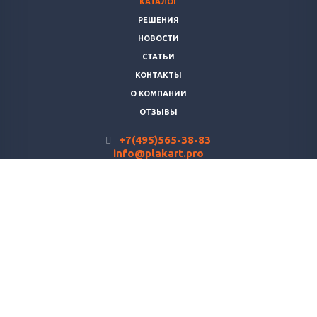
КАТАЛОГ
РЕШЕНИЯ
НОВОСТИ
СТАТЬИ
КОНТАКТЫ
О КОМПАНИИ
ОТЗЫВЫ
+7(495)565-38-83
info@plakart.pro
Напишите нам! Мы ответим на ваши вопросы и
подберем оптимальное решение.
© 2026 АО "Плакарт". Все права защищены.