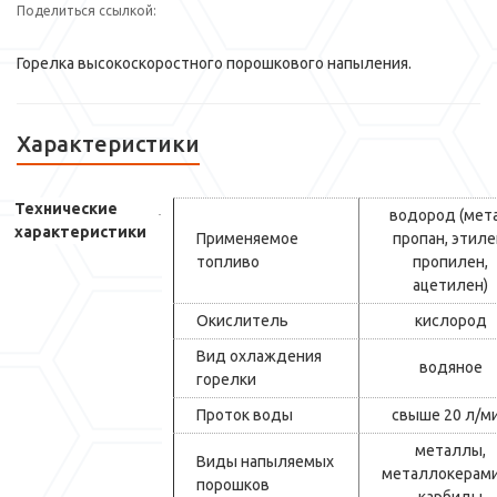
Поделиться ссылкой:
Горелка высокоскоростного порошкового напыления.
Характеристики
Технические
водород (мета
характеристики
Применяемое
пропан, этиле
топливо
пропилен,
ацетилен)
Окислитель
кислород
Вид охлаждения
водяное
горелки
Проток воды
свыше 20 л/м
металлы,
Виды напыляемых
металлокерами
порошков