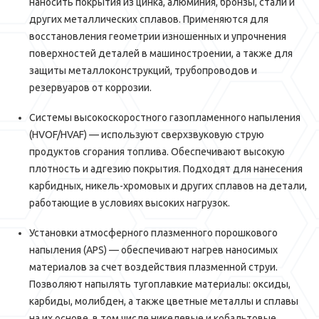
наносить покрытия из цинка, алюминия, бронзы, стали и
других металлических сплавов. Применяются для
восстановления геометрии изношенных и упрочнения
поверхностей деталей в машиностроении, а также для
защиты металлоконструкций, трубопроводов и
резервуаров от коррозии.
Системы высокоскоростного газопламенного напыления
(HVOF/HVAF) — используют сверхзвуковую струю
продуктов сгорания топлива. Обеспечивают высокую
плотность и адгезию покрытия. Подходят для нанесения
карбидных, никель-хромовых и других сплавов на детали,
работающие в условиях высоких нагрузок.
Установки атмосферного плазменного порошкового
напыления (APS) — обеспечивают нагрев наносимых
материалов за счет воздействия плазменной струи.
Позволяют напылять тугоплавкие материалы: оксиды,
карбиды, молибден, а также цветные металлы и сплавы
на их основе в том числе никелевые и кобальтовые