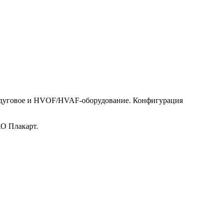
тродуговое и HVOF/HVAF-оборудование. Конфигурация
АО Плакарт.