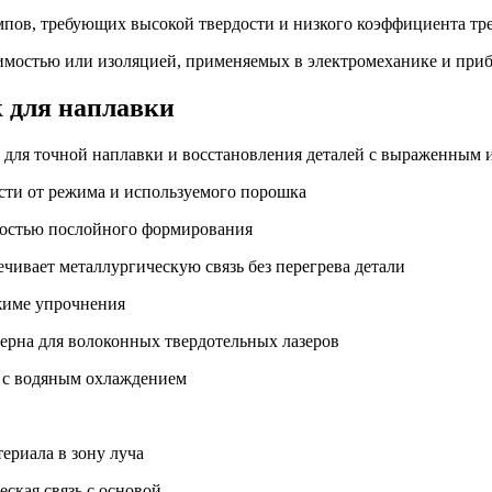
пов, требующих высокой твердости и низкого коэффициента тр
имостью или изоляцией, применяемых в электромеханике и при
к для наплавки
т для точной наплавки и восстановления деталей с выраженным 
ости от режима и используемого порошка
жностью послойного формирования
ечивает металлургическую связь без перегрева детали
ежиме упрочнения
ерна для волоконных твердотельных лазеров
, с водяным охлаждением
ериала в зону луча
ская связь с основой