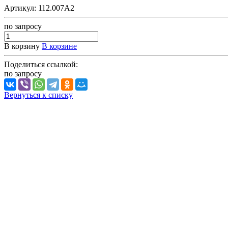
Артикул:
112.007А2
по зап
р
осу
В корзину
В корзине
Поделиться ссылкой:
по зап
р
осу
Вернуться к списку