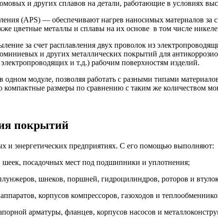
омовых и других сплавов на детали, работающие в условиях выс
ения (APS) — обеспечивают нагрев наносимых материалов за с
акже цветные металлы и сплавы на их основе в том числе никел
ение за счет расплавления двух проволок из электропроводящ
юминиевых и других металлических покрытий для антикоррози
лектропроводящих и т.д.) рабочим поверхностям изделий.
 одном модуле, позволяя работать с разными типами материало
го компактные размеры по сравнению с таким же количеством м
ния покрытий
х и энергетических предприятиях. С его помощью выполняют:
 шеек, посадочных мест под подшипники и уплотнения;
плунжеров, шнеков, поршней, гидроцилиндров, роторов и втулок
ппаратов, корпусов компрессоров, газоходов и теплообменнико
апорной арматуры, фланцев, корпусов насосов и металлоконстру