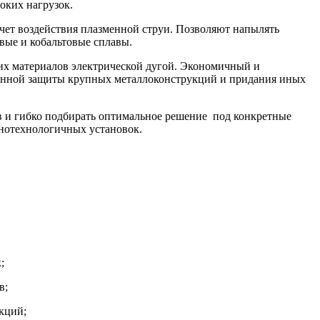
оких нагрузок.
чет воздействия плазменной струи. Позволяют напылять
евые и кобальтовые сплавы.
их материалов электрической дугой. Экономичный и
онной защиты крупных металлоконструкций и придания иных
в и гибко подбирать оптимальное решение под конкретные
онотехнологичных установок.
;
в;
кций;