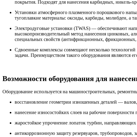
покрытия. Подходят для нанесения карбидных, никель-хр
Установки атмосферного плазменного порошкового напыл
тугоплавкие материалы: оксиды, карбиды, молибден, а т
Электродуговые установки (TWAS) — обеспечивают напыл
высокопроизводительный метод нанесения цинковых, ал
специальных свойств (антифрикционных, фрикционных, э
Сдвоенные комплексы совмещают несколько технологий в
задачи. Преимуществом такого оборудования являются е
Возможности оборудования для нанесе
Оборудование используется на машиностроительных, ремонтны
восстановление геометрии изношенных деталей — валов,
нанесение износостойких слоев на рабочие поверхности 
жаростойкое упрочнение лопаток турбин, направляющих а
антикоррозионную защиту резервуаров, трубопроводов, з