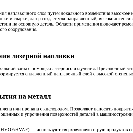
ия наплавочного слоя путем локального воздействия высокоэне
авки и сварки, лазер создает узконаправленный, высокоинтенси
ствии на основную деталь. Области применения включают ремо
ого оборудования.
ия лазерной наплавки
кальной зоны с помощью лазерного излучения. Присадочный мате
е формируется сплавленный наплавочный слой с высокой степен
ытия на металл
илена или пропана с кислородом. Позволяют наносить покрытия
ношенных и упрочнения поверхностей деталей в машиностроении
(HVOF/HVAF) — используют сверхзвуковую струю продуктов сг