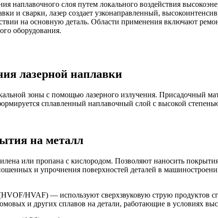
ия наплавочного слоя путем локального воздействия высокоэне
авки и сварки, лазер создает узконаправленный, высокоинтенси
ствии на основную деталь. Области применения включают ремо
ого оборудования.
ия лазерной наплавки
кальной зоны с помощью лазерного излучения. Присадочный мате
е формируется сплавленный наплавочный слой с высокой степен
ытия на металл
илена или пропана с кислородом. Позволяют наносить покрытия
ношенных и упрочнения поверхностей деталей в машиностроении
(HVOF/HVAF) — используют сверхзвуковую струю продуктов сг
омовых и других сплавов на детали, работающие в условиях выс