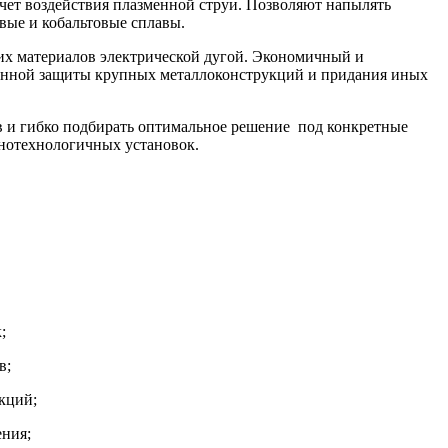
чет воздействия плазменной струи. Позволяют напылять
евые и кобальтовые сплавы.
их материалов электрической дугой. Экономичный и
онной защиты крупных металлоконструкций и придания иных
в и гибко подбирать оптимальное решение под конкретные
онотехнологичных установок.
;
в;
кций;
ения;