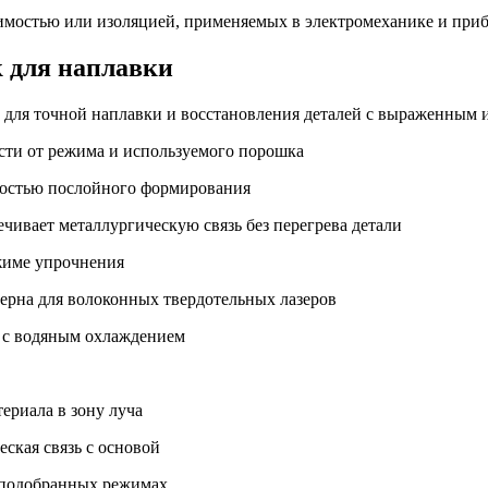
имостью или изоляцией, применяемых в электромеханике и при
к для наплавки
т для точной наплавки и восстановления деталей с выраженным 
ости от режима и используемого порошка
жностью послойного формирования
ечивает металлургическую связь без перегрева детали
ежиме упрочнения
ерна для волоконных твердотельных лазеров
, с водяным охлаждением
ериала в зону луча
ская связь с основой
 подобранных режимах