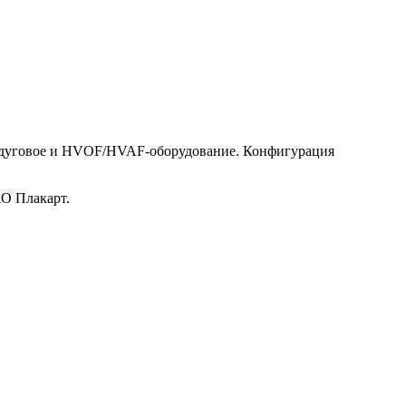
тродуговое и HVOF/HVAF-оборудование. Конфигурация
АО Плакарт.