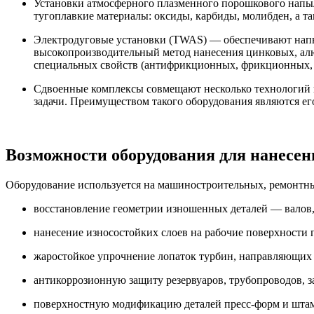
Установки атмосферного плазменного порошкового напыл
тугоплавкие материалы: оксиды, карбиды, молибден, а т
Электродуговые установки (TWAS) — обеспечивают напыл
высокопроизводительный метод нанесения цинковых, ал
специальных свойств (антифрикционных, фрикционных, э
Сдвоенные комплексы совмещают несколько технологий в
задачи. Преимуществом такого оборудования являются е
Возможности оборудования для нанесе
Оборудование используется на машиностроительных, ремонтны
восстановление геометрии изношенных деталей — валов,
нанесение износостойких слоев на рабочие поверхности 
жаростойкое упрочнение лопаток турбин, направляющих а
антикоррозионную защиту резервуаров, трубопроводов, з
поверхностную модификацию деталей пресс-форм и штам