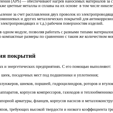
ения (APS) — обеспечивают нагрев наносимых материалов за с
акже цветные металлы и сплавы на их основе в том числе никел
ение за счет расплавления двух проволок из электропроводящ
юминиевых и других металлических покрытий для антикоррози
лектропроводящих и т.д.) рабочим поверхностям изделий.
 одном модуле, позволяя работать с разными типами материало
го компактные размеры по сравнению с таким же количеством м
ния покрытий
х и энергетических предприятиях. С его помощью выполняют:
 шеек, посадочных мест под подшипники и уплотнения;
плунжеров, шнеков, поршней, гидроцилиндров, роторов и втулок
ппаратов, корпусов компрессоров, газоходов и теплообменнико
апорной арматуры, фланцев, корпусов насосов и металлоконстру
пов, требующих высокой твердости и низкого коэффициента тр