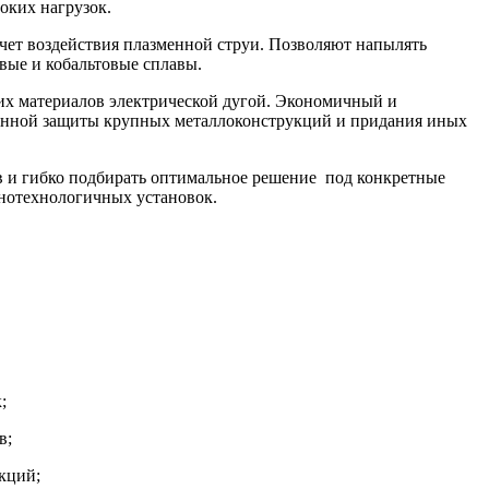
оких нагрузок.
чет воздействия плазменной струи. Позволяют напылять
евые и кобальтовые сплавы.
их материалов электрической дугой. Экономичный и
онной защиты крупных металлоконструкций и придания иных
в и гибко подбирать оптимальное решение под конкретные
онотехнологичных установок.
;
в;
кций;