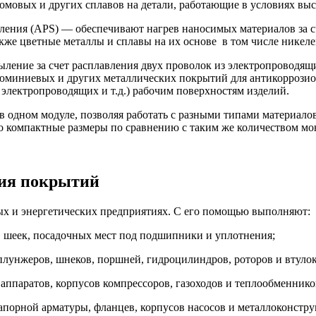
омовых и других сплавов на детали, работающие в условиях выс
ения (APS) — обеспечивают нагрев наносимых материалов за с
акже цветные металлы и сплавы на их основе в том числе никел
ение за счет расплавления двух проволок из электропроводящ
юминиевых и других металлических покрытий для антикоррози
лектропроводящих и т.д.) рабочим поверхностям изделий.
 одном модуле, позволяя работать с разными типами материало
го компактные размеры по сравнению с таким же количеством м
ния покрытий
х и энергетических предприятиях. С его помощью выполняют:
 шеек, посадочных мест под подшипники и уплотнения;
плунжеров, шнеков, поршней, гидроцилиндров, роторов и втулок
ппаратов, корпусов компрессоров, газоходов и теплообменнико
апорной арматуры, фланцев, корпусов насосов и металлоконстру