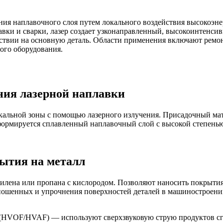
ия наплавочного слоя путем локального воздействия высокоэне
авки и сварки, лазер создает узконаправленный, высокоинтенси
ствии на основную деталь. Области применения включают ремо
ого оборудования.
ия лазерной наплавки
кальной зоны с помощью лазерного излучения. Присадочный мате
е формируется сплавленный наплавочный слой с высокой степен
ытия на металл
илена или пропана с кислородом. Позволяют наносить покрытия
ношенных и упрочнения поверхностей деталей в машиностроении
(HVOF/HVAF) — используют сверхзвуковую струю продуктов сг