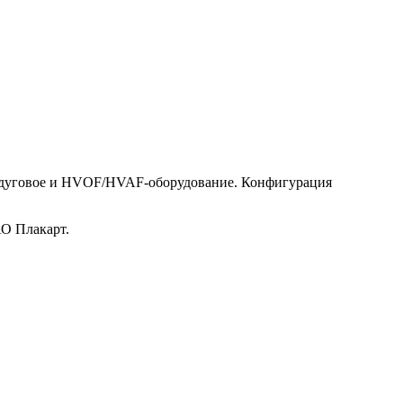
тродуговое и HVOF/HVAF-оборудование. Конфигурация
АО Плакарт.