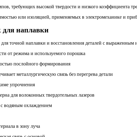
пов, требующих высокой твердости и низкого коэффициента тр
имостью или изоляцией, применяемых в электромеханике и при
к для наплавки
т для точной наплавки и восстановления деталей с выраженным 
ости от режима и используемого порошка
жностью послойного формирования
ечивает металлургическую связь без перегрева детали
ежиме упрочнения
ерна для волоконных твердотельных лазеров
, с водяным охлаждением
ериала в зону луча
ская связь с основой