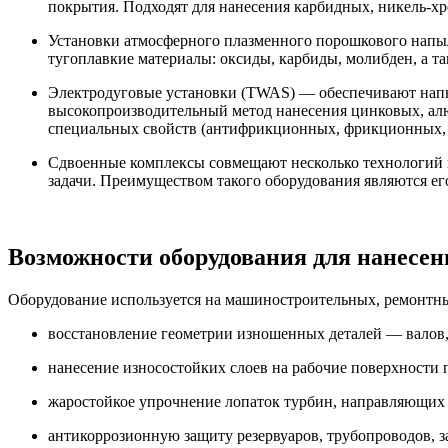
покрытия. Подходят для нанесения карбидных, никель-хр
Установки атмосферного плазменного порошкового напыл
тугоплавкие материалы: оксиды, карбиды, молибден, а т
Электродуговые установки (TWAS) — обеспечивают напыл
высокопроизводительный метод нанесения цинковых, ал
специальных свойств (антифрикционных, фрикционных, э
Сдвоенные комплексы совмещают несколько технологий в
задачи. Преимуществом такого оборудования являются е
Возможности оборудования для нанесе
Оборудование используется на машиностроительных, ремонтны
восстановление геометрии изношенных деталей — валов,
нанесение износостойких слоев на рабочие поверхности 
жаростойкое упрочнение лопаток турбин, направляющих а
антикоррозионную защиту резервуаров, трубопроводов, з