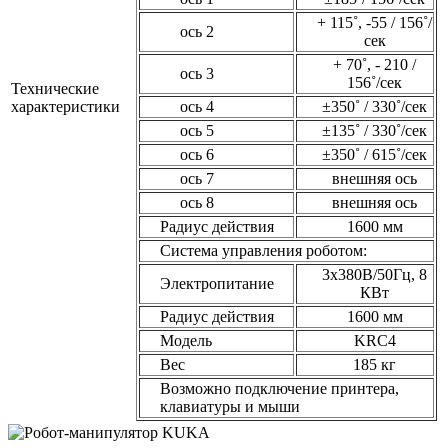
+ 115˚, -55 / 156˚/
ось 2
сек
+ 70˚, - 210 /
ось 3
156˚/сек
Технические
характеристики
ось 4
±350˚ / 330˚/сек
ось 5
±135˚ / 330˚/сек
ось 6
±350˚ / 615˚/сек
ось 7
внешняя ось
ось 8
внешняя ось
Радиус действия
1600 мм
Система управления роботом:
3x380В/50Гц, 8
Электропитание
КВт
Радиус действия
1600 мм
Модель
KRC4
Вес
185 кг
Возможно подключение принтера,
клавиатуры и мыши