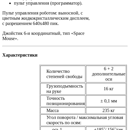
пульт управления (программатор).
Пульт управления роботом: выносной, с
цветным жидкокристаллическим дисплеем,
с разрешением 640х480 пик.
Джойстик 6-и координатный, тип «Space
Mouse».
Характеристики
6 + 2
Количество
дополнительные
степеней свободы
оси
Грузоподъемность
16 кг
на руке
Точность
± 0,1 мм
позиционирования
Масса
235 кг
Угол поворота / максимальная угловая
скорость по осям:
ось 1
±185˚/ 156˚/сек