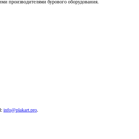
ими производителями бурового оборудования.
l:
info@plakart.pro
.