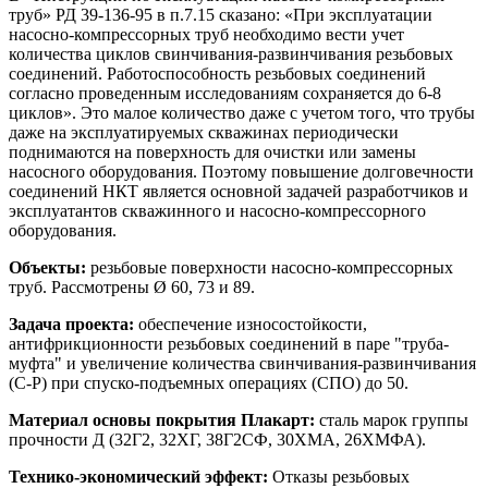
труб» РД 39-136-95 в п.7.15 сказано: «При эксплуатации
насосно-компрессорных труб необходимо вести учет
количества циклов свинчивания-развинчивания резьбовых
соединений. Работоспособность резьбовых соединений
согласно проведенным исследованиям сохраняется до 6-8
циклов». Это малое количество даже с учетом того, что трубы
даже на эксплуатируемых скважинах периодически
поднимаются на поверхность для очистки или замены
насосного оборудования. Поэтому повышение долговечности
соединений НКТ является основной задачей разработчиков и
эксплуатантов скважинного и насосно-компрессорного
оборудования.
Объекты:
резьбовые поверхности насосно-компрессорных
труб. Рассмотрены Ø 60, 73 и 89.
Задача проекта:
обеспечение износостойкости,
антифрикционности резьбовых соединений в паре "труба-
муфта" и увеличение количества свинчивания-развинчивания
(С-Р) при спуско-подъемных операциях (СПО) до 50.
Материал основы покрытия Плакарт:
сталь марок группы
прочности Д (32Г2, 32ХГ, 38Г2СФ, 30ХМА, 26ХМФА).
Технико-экономический эффект:
Отказы резьбовых