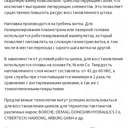
сварочную ванну коаксиально транспортирующим газом, что
исключает выгорание легирующих элементов. Это позволяет
существенно повысить ресурс восстановленного штока.
Наплавка производится на гребень витка. Для
позиционирования плазмотрона или лазерной головки
используется роботизированный манипулятор, который
позволяет наплавлять на сложную геометрию витка, в том
числе в местах перехода с одного шага витка на другой.
В зависимости от условий работы шнека, для восстановления
используются сплавы на основе Fe, Ni или Co. Твердость
наплавленного слоя может составлять: от 45 до 60 HRC, а
срок службы при этом повышается минимум в 2 раза, по
сравнению с азотированными шнеками, а так же с
тонкопленочными покрытиями.
Предлагаемые технологии могут успешно использоваться
для восстановления шнеков для термопластавтоматов
различных марок: BORCHE, DEMAG, DONGSHIN HYDRAULICS Co,
CYBERTECH, HAIXIONG, ARBURG GmbH и др.