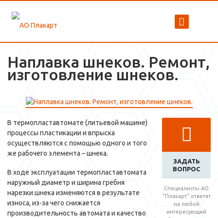
Наплавка шнеков. Ремонт,
изготовление шнеков.
В термопластавтомате (литьевой машине)
процессы пластикации и впрыска
осуществляются с помощью одного и того
же рабочего элемента – шнека.
ЗАДАТЬ
ВОПРОС
В ходе эксплуатации термопластавтомата
наружный диаметр и ширина гребня
Специалисты АО
нарезки шнека изменяются в результате
"Плакарт" ответят
износа, из-за чего снижается
на любой
интересующий
производительность автомата и качество